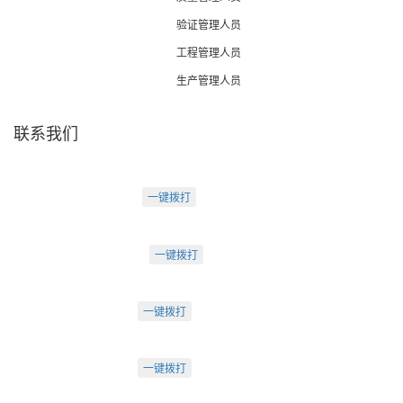
验证管理人员
工程管理人员
生产管理人员
联系我们
天津盛源科技有限公司
天津办：
电话：022-23260320
一键拨打
天津市河西区罗马花园A Ⅱ-1403
苏州办：
电话：0512-62795809
一键拨打
苏州市工业园区中海湖滨一号3-302
成都办：
电话：18222495007
一键拨打
成都市武侯大道双楠段112号
深圳办：
电话：18925246396
一键拨打
深圳市南山区桃源街道创客小镇