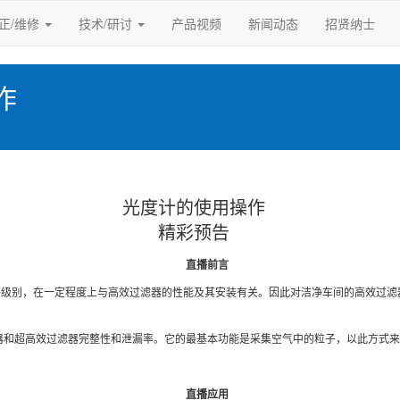
正/维修
技术/研讨
产品视频
新闻动态
招贤纳士
作
光度计的使用操作
精彩预告
直播前言
净级别，在一定程度上与高效过滤器的性能及其安装有关。因此对洁净车间的高效过滤
过滤器和超高效过滤器完整性和泄漏率。它的最基本功能是采集空气中的粒子，以此方式
直播应用