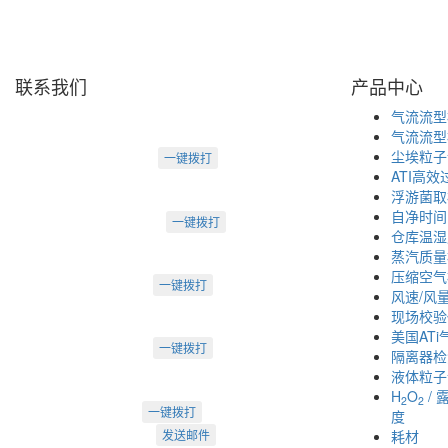
联系我们
产品中心
天津盛源科技有限公司
气流流型
天津办：
气流流型
电话：022-23260320
尘埃粒子
一键拨打
ATI高
天津市河西区罗马花园A Ⅱ-1403
浮游菌取
苏州办：
自净时间
电话：0512-62795809
一键拨打
仓库温湿
苏州市工业园区中海湖滨一号3-302
蒸汽质量
成都办：
压缩空气
电话：18222495007
一键拨打
风速/风
成都市武侯大道双楠段112号
现场校验
深圳办：
美国AT
电话：18925246396
一键拨打
隔离器检
深圳市南山区桃源街道创客小镇
液体粒子
H
O
/ 
2
2
022-23260320
一键拨打
度
info@arti.com.cn
发送邮件
耗材