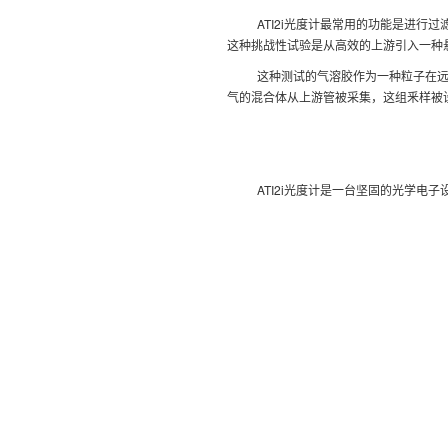
ATI2i光度计最常用的功能是进
这种挑战性试验是从高效的上游引入一种
这种测试的气溶胶作为一种粒子在
气的混合体从上游管被采集，这组釆样被设
ATI2i光度计是一台坚固的光学