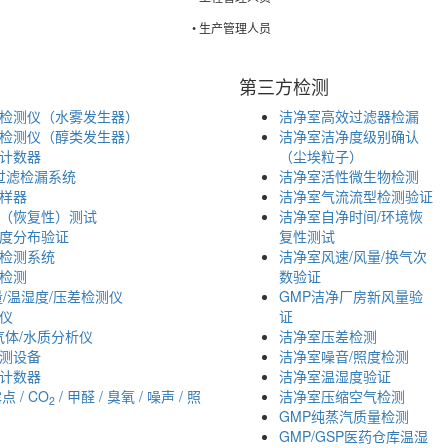
• 生产管理人员
第三方检测
检测仪（水雾发生器）
洁净室高效过滤器检漏
检测仪（醇类发生器）
洁净室洁净度级别确认
计数器
（尘埃粒子）
效过滤检漏系统
洁净室活性微生物检测
样器
洁净室气流流型检测验证
（恢复性）测试
洁净室自净时间/环境恢
度分布验证
复性测试
检测系统
洁净室风速/风量/换气次
检测
数验证
量/温湿度/压差检测仪
GMP洁净厂房新风量验
仪
证
i气体/水质分析仪
洁净室压差检测
测设备
洁净室噪音/照度检测
计数器
洁净室温湿度验证
露点 / CO
/ 甲醛 / 臭氧 / 噪声 / 照
洁净室压缩空气检测
2
GMP纯蒸汽质量检测
GMP/GSP医药仓库温湿