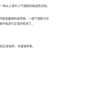
是一种从上游引入气溶胶的挑战性试验。
样管是最细的采样管。一组气溶胶与空
能够开始进行正常的检测了。
包括日常保养、年度保养等。