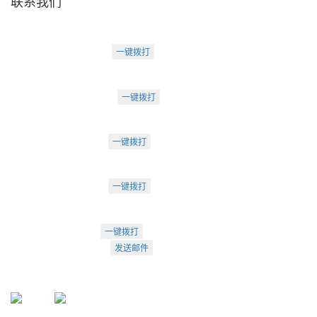
联系我们
天津盛源科技有限公司
天津办：
电话：022-23260320
一键拨打
天津市河西区罗马花园A Ⅱ-1403
苏州办：
电话：0512-62795809
一键拨打
苏州市工业园区中海湖滨一号3-302
成都办：
电话：18222495007
一键拨打
成都市武侯大道双楠段112号
深圳办：
电话：18925246396
一键拨打
深圳市南山区桃源街道创客小镇
022-23260320
一键拨打
info@arti.com.cn
发送邮件
盛源官方QQ: 2276371912
盛源官方公众号：sy-23260320
公众号
服务号