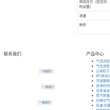
供应压力（在交付
时设置）
流速
附件
联系我们
产品中心
天津盛源科技有限公司
气流流型
天津办：
气流流型
电话：022-23260320
尘埃粒子
一键拨打
ATI高
天津市河西区罗马花园A Ⅱ-1403
浮游菌取
苏州办：
自净时间
电话：0512-62795809
一键拨打
仓库温湿
苏州市工业园区中海湖滨一号3-302
蒸汽质量
成都办：
压缩空气
电话：18222495007
一键拨打
风速/风
成都市武侯大道双楠段112号