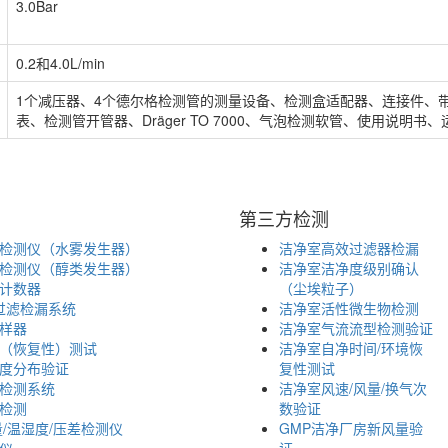
3.0Bar
0.2和4.0L/min
1个减压器、4个德尔格检测管的测量设备、检测盒适配器、连接件、
表、检测管开管器、Dräger TO 7000、气泡检测软管、使用说明书
第三方检测
检测仪（水雾发生器）
洁净室高效过滤器检漏
检测仪（醇类发生器）
洁净室洁净度级别确认
计数器
（尘埃粒子）
效过滤检漏系统
洁净室活性微生物检测
样器
洁净室气流流型检测验证
（恢复性）测试
洁净室自净时间/环境恢
度分布验证
复性测试
检测系统
洁净室风速/风量/换气次
检测
数验证
量/温湿度/压差检测仪
GMP洁净厂房新风量验