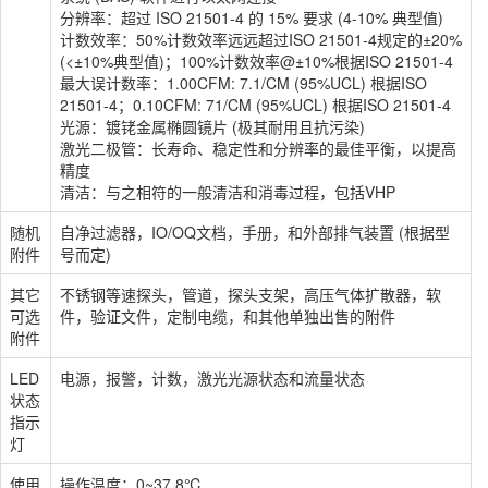
分辨率：超过 ISO 21501-4 的 15% 要求 (4-10% 典型值)
计数效率：50%计数效率远远超过ISO 21501-4规定的±20%
(<±10%典型值)；100%计数效率@±10%根据ISO 21501-4
最大误计数率：1.00CFM: 7.1/CM (95%UCL) 根据ISO
21501-4；0.10CFM: 71/CM (95%UCL) 根据ISO 21501-4
光源：镀铑金属椭圆镜片 (极其耐用且抗污染)
激光二极管：长寿命、稳定性和分辨率的最佳平衡，以提高
精度
清洁：与之相符的一般清洁和消毒过程，包括VHP
随机
自净过滤器，IO/OQ文档，手册，和外部排气装置 (根据型
附件
号而定)
其它
不锈钢等速探头，管道，探头支架，高压气体扩散器，软
可选
件，验证文件，定制电缆，和其他单独出售的附件
附件
LED
电源，报警，计数，激光光源状态和流量状态
状态
指示
灯
使用
操作温度：0~37.8℃