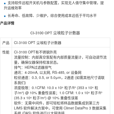
支持软件远程开关机与参数配置，实现无人值守集中管理，提
升运维效率
长寿命、低故障、少维护，综合使用成本远低于平均水平
产品详情
CI-3100 OPT 尘埃粒子计数器
产品
CI-3100 OPT 尘埃粒子计数器
性能
CI-3100 OPT有不锈钢外壳
流量控制：内部真空泵配有内部质量流量计，可自动调节流
量，确保仪器保持校准状态。
排气：HEPA过滤器排气
通讯：4-20mA, 以太网, RS-485, or 设备网
粒径通道：0.3, 0.5, or 5.0μm，2通道 (如需其他尺寸请联
系我们)
浓度极限：0.1CFM: 10.0 x 10⁶ 粒子/ft³ (353 x 10⁶ 粒
子/m³) @ 10% 重叠性误差；1.0 CFM: 1.0 x 10⁶ 粒子/ft³
(35.3 x 10⁶ 粒子/m³) @ 10% 重叠性误差
软件：无需中间件，即可轻松将样品数据集成到第三方
LIMS 软件解决方案中，可使用 Climet DataPro 3 数据采集
系统 (DAS) 软件进行以太网连接