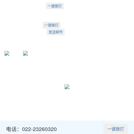
电话：18925246396
一键拨打
深圳市南山区桃源街道创客小镇
022-23260320
一键拨打
info@arti.com.cn
发送邮件
盛源官方QQ: 2276371912
盛源官方公众号：sy-23260320
公众号
服务号
友情链接:
天津盛源兴科洁净检测有限公司
天津盛源科技有限公司
天津办：
022-23260320
； 苏州办：
0512-62795809
成都办：
18222495007
； 深圳办：
18925246396
Copyright © 2002-2026 arti.com.cn
All Rights Reserved
津公网安备 12010302001449号
津ICP备05007894号-1
电话：022-23260320
一键拨打