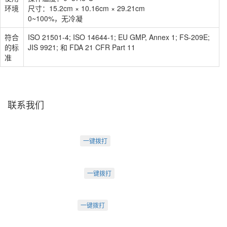
环境
尺寸：15.2cm × 10.16cm × 29.21cm
0~100%，无冷凝
符合
ISO 21501-4; ISO 14644-1; EU GMP, Annex 1; FS-209E;
的标
JIS 9921; 和 FDA 21 CFR Part 11
准
联系我们
天津盛源科技有限公司
天津办：
电话：022-23260320
一键拨打
天津市河西区罗马花园A Ⅱ-1403
苏州办：
电话：0512-62795809
一键拨打
苏州市工业园区中海湖滨一号3-302
成都办：
电话：18222495007
一键拨打
成都市武侯大道双楠段112号
深圳办：