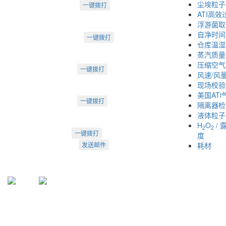
电话：022-23260320
尘埃粒子
一键拨打
ATI高
天津市河西区罗马花园A Ⅱ-1403
浮游菌取
苏州办：
自净时间
电话：0512-62795809
一键拨打
仓库温湿
苏州市工业园区中海湖滨一号3-302
蒸汽质量
成都办：
压缩空气
电话：18222495007
一键拨打
风速/风
成都市武侯大道双楠段112号
现场校验
深圳办：
美国AT
电话：18925246396
一键拨打
隔离器检
深圳市南山区桃源街道创客小镇
液体粒子
H
O
/ 
2
2
022-23260320
一键拨打
度
info@arti.com.cn
发送邮件
耗材
盛源官方QQ: 2276371912
盛源官方公众号：sy-23260320
公众号
服务号
天津盛源科技有限公司
：
天