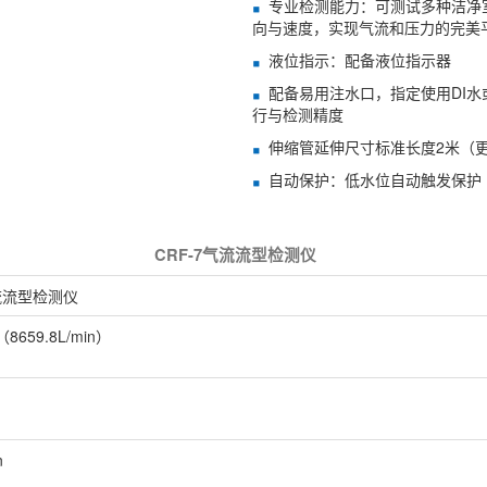
专业检测能力：可测试多种洁净
向与速度，实现气流和压力的完美
液位指示：配备液位指示器
配备易用注水口，指定使用DI水
行与检测精度
伸缩管延伸尺寸标准长度2米（
自动保护：低水位自动触发保护
CRF-7气流流型检测仪
气流流型检测仪
（8659.8L/min）
n