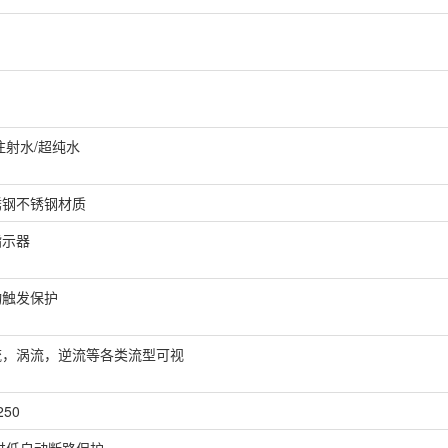
注射水/超纯水
锈钢不锈钢材质
指示器
动触发保护
流，涡流，逆流等各类流型可视
250