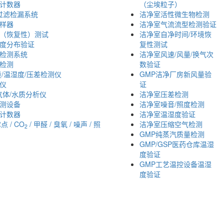
计数器
（尘埃粒子）
效过滤检漏系统
洁净室活性微生物检测
样器
洁净室气流流型检测验证
（恢复性）测试
洁净室自净时间/环境恢
度分布验证
复性测试
检测系统
洁净室风速/风量/换气次
检测
数验证
量/温湿度/压差检测仪
GMP洁净厂房新风量验
仪
证
i气体/水质分析仪
洁净室压差检测
测设备
洁净室噪音/照度检测
计数器
洁净室温湿度验证
露点 / CO
/ 甲醛 / 臭氧 / 噪声 / 照
洁净室压缩空气检测
2
GMP纯蒸汽质量检测
GMP/GSP医药仓库温湿
度验证
GMP工艺温控设备温湿
度验证
津办：
022-23260320
； 苏州办：
0512-62795809
；
成都办：
18222495
Copyright © 2002-2026 arti.com.cn
All Rights Reserved