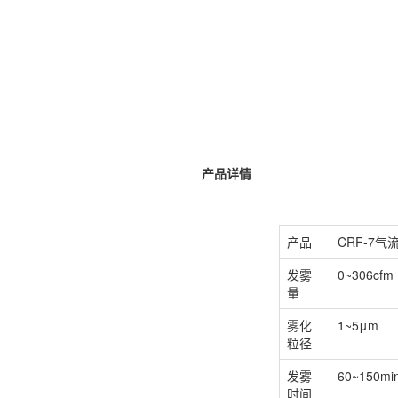
产品详情
产品
CRF-7
发雾
0~306cfm
量
雾化
1~5μm
粒径
发雾
60~150mi
时间