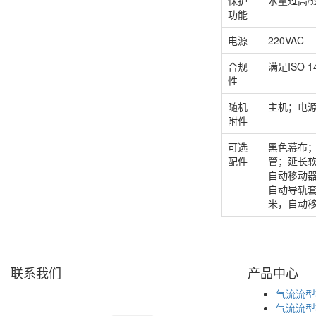
保护
水量过高/
功能
电源
220VAC
合规
满足ISO 14
性
随机
主机；电
附件
可选
黑色幕布
配件
管；延长
自动移动
自动导轨套
米，自动
联系我们
产品中心
天津盛源科技有限公司
气流流型
天津办：
气流流型