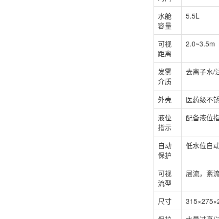
水舱
5.5L
容量
可视
2.0~3.5m
距离
发雾
去离子水/
介质
外壳
医药级不
液位
配备液位
指示
自动
低水位自
保护
可视
层流，紊
流型
尺寸
315×275×