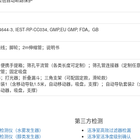
过低自动断路保护
644-3, IEST-RP-CC034, GMP,EU GMP, FDA，GB
源线；脚轮；2m伸缩管；说明书
；便携手提箱；筛孔平流管（各类长度可定制）；筛孔管连接器（定制任
软管；固定吸盘
器；打光器；折叠漏斗；三角支架（可配固定款，滑轮款）
装1（含移动导轨1.5米，自动移动器，吸盘，支撑）；自动导轨套装2（含
移动器，吸盘，支撑）
第三方检测
检测仪（水雾发生器）
洁净室高效过滤器检漏
检测仪（醇类发生器）
洁净室洁净度级别确认