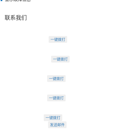
联系我们
天津盛源科技有限公司
天津办：
电话：022-23260320
一键拨打
天津市河西区罗马花园A Ⅱ-1403
苏州办：
电话：0512-62795809
一键拨打
苏州市工业园区中海湖滨一号3-302
成都办：
电话：18222495007
一键拨打
成都市武侯大道双楠段112号
深圳办：
电话：18925246396
一键拨打
深圳市南山区桃源街道创客小镇
022-23260320
一键拨打
info@arti.com.cn
发送邮件
盛源官方QQ: 2276371912
盛源官方公众号：sy-23260320