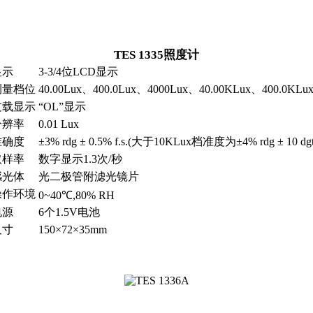
TES 1335照度计
显示
3-3/4位LCD显示
测量档位
40.00Lux、400.0Lux、4000Lux、40.00KLux、400.0KLu
过载显示
“OL”显示
分辨率
0.01 Lux
准确度
±3% rdg ± 0.5% f.s.(大于10KLux档准度为±4% rdg ± 10 dgt
取样率
数字显示1.3次/秒
感光体
光二极管附滤光镜片
操作环境
0~40℃,80% RH
电源
6个1.5V电池
尺寸
150×72×35mm