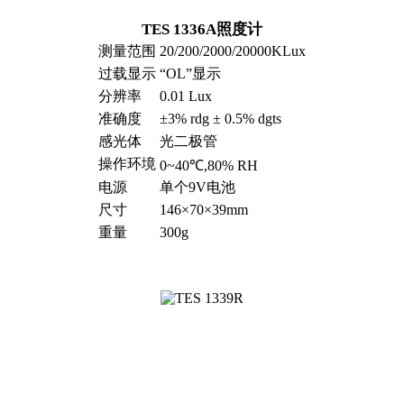
TES 1336A照度计
测量范围
20/200/2000/20000KLux
过载显示
“OL”显示
分辨率
0.01 Lux
准确度
±3% rdg ± 0.5% dgts
感光体
光二极管
操作环境
0~40℃,80% RH
电源
单个9V电池
尺寸
146×70×39mm
重量
300g