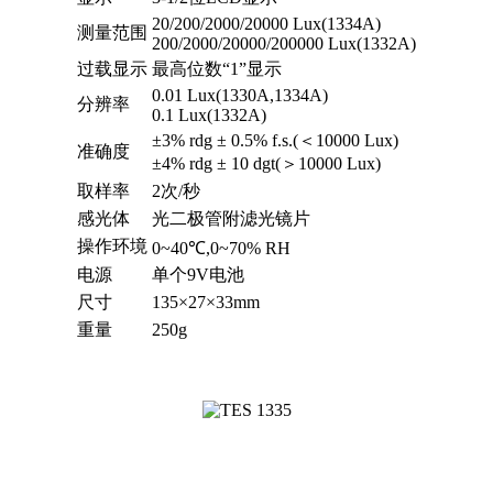
20/200/2000/20000 Lux(1334A)
测量范围
200/2000/20000/200000 Lux(1332A)
过载显示
最高位数“1”显示
0.01 Lux(1330A,1334A)
分辨率
0.1 Lux(1332A)
±3% rdg ± 0.5% f.s.(＜10000 Lux)
准确度
±4% rdg ± 10 dgt(＞10000 Lux)
取样率
2次/秒
感光体
光二极管附滤光镜片
操作环境
0~40℃,0~70% RH
电源
单个9V电池
尺寸
135×27×33mm
重量
250g