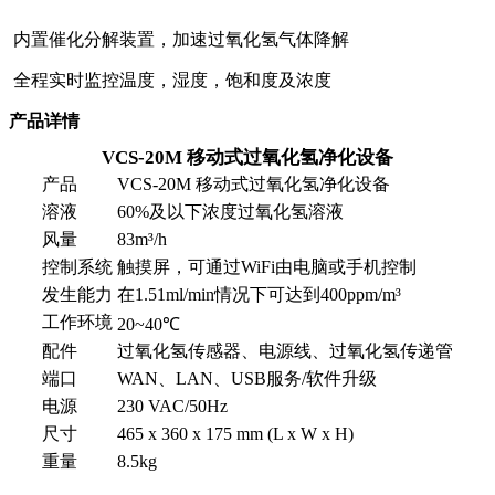
内置催化分解装置，加速过氧化氢气体降解
全程实时监控温度，湿度，饱和度及浓度
产品详情
VCS-20M 移动式过氧化氢净化设备
产品
VCS-20M 移动式过氧化氢净化设备
溶液
60%及以下浓度过氧化氢溶液
风量
83m³/h
控制系统
触摸屏，可通过WiFi由电脑或手机控制
发生能力
在1.51ml/min情况下可达到400ppm/m³
工作环境
20~40℃
配件
过氧化氢传感器、电源线、过氧化氢传递管
端口
WAN、LAN、USB服务/软件升级
电源
230 VAC/50Hz
尺寸
465 x 360 x 175 mm (L x W x H)
重量
8.5kg