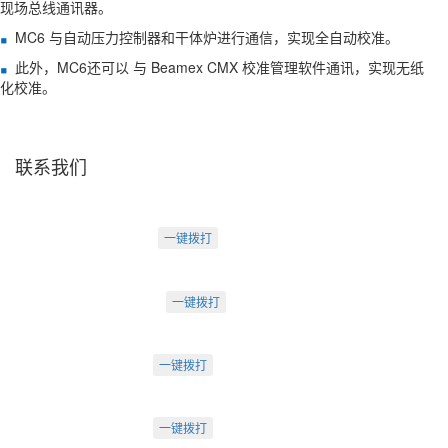
现场总线通讯器。
MC6 与自动压力控制器和干体炉进行通信，实现全自动校准。
此外，MC6还可以 与 Beamex CMX 校准管理软件通讯，实现无纸
化校准。
联系我们
天津盛源科技有限公司
天津办：
电话：022-23260320
一键拨打
天津市河西区罗马花园A Ⅱ-1403
苏州办：
电话：0512-62795809
一键拨打
苏州市工业园区中海湖滨一号3-302
成都办：
电话：18222495007
一键拨打
成都市武侯大道双楠段112号
深圳办：
电话：18925246396
一键拨打