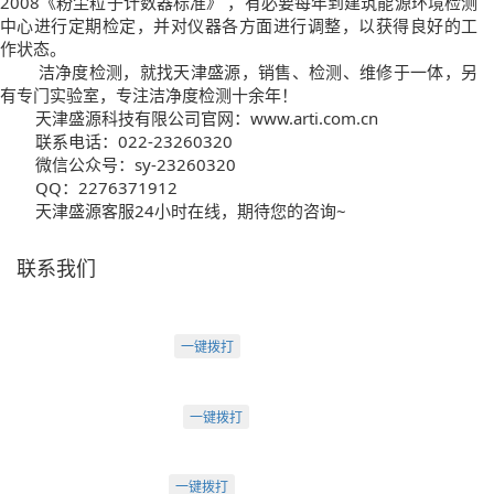
2008《粉尘粒子计数器标准》 ，有必要每年到建筑能源环境检测
中心进行定期检定，并对仪器各方面进行调整，以获得良好的工
作状态。
洁净度检测，就找天津盛源，销售、检测、维修于一体，另
有专门实验室，专注洁净度检测十余年！
天津盛源科技有限公司官网：www.arti.com.cn
联系电话：022-23260320
微信公众号：sy-23260320
QQ：2276371912
天津盛源客服24小时在线，期待您的咨询~
联系我们
天津盛源科技有限公司
天津办：
电话：022-23260320
一键拨打
天津市河西区罗马花园A Ⅱ-1403
苏州办：
电话：0512-62795809
一键拨打
苏州市工业园区中海湖滨一号3-302
成都办：
电话：18222495007
一键拨打