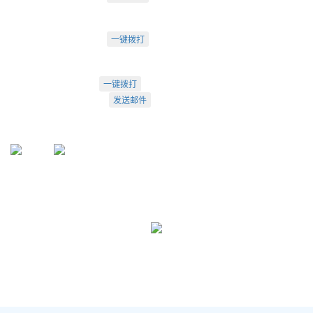
成都市武侯大道双楠段112号
深圳办：
电话：18925246396
一键拨打
深圳市南山区桃源街道创客小镇
022-23260320
一键拨打
info@arti.com.cn
发送邮件
盛源官方QQ: 2276371912
盛源官方公众号：sy-23260320
公众号
服务号
友情链接:
天津盛源兴科洁净检测有限公司
天津盛源科技有限公司
天津办：
022-23260320
； 苏州办：
0512-62795809
成都办：
18222495007
； 深圳办：
18925246396
Copyright © 2002-2026 arti.com.cn
All Rights Reserved
津公网安备 12010302001449号
津ICP备05007894号-1