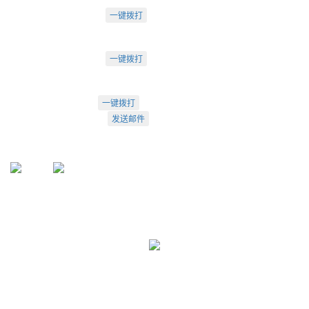
电话：18222495007
一键拨打
成都市武侯大道双楠段112号
深圳办：
电话：18925246396
一键拨打
深圳市南山区桃源街道创客小镇
022-23260320
一键拨打
info@arti.com.cn
发送邮件
盛源官方QQ: 2276371912
盛源官方公众号：sy-23260320
公众号
服务号
友情链接:
天津盛源兴科洁净检测有限公司
天津盛源科技有限公司
天津办：
022-23260320
； 苏州办：
0512-62795809
成都办：
18222495007
； 深圳办：
18925246396
Copyright © 2002-2026 arti.com.cn
All Rights Reserved