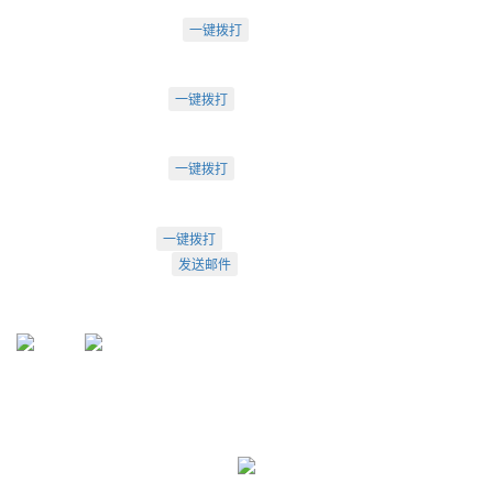
苏州办：
电话：0512-62795809
一键拨打
苏州市工业园区中海湖滨一号3-302
成都办：
电话：18222495007
一键拨打
成都市武侯大道双楠段112号
深圳办：
电话：18925246396
一键拨打
深圳市南山区桃源街道创客小镇
022-23260320
一键拨打
info@arti.com.cn
发送邮件
盛源官方QQ: 2276371912
盛源官方公众号：sy-23260320
公众号
服务号
友情链接:
天津盛源兴科洁净检测有限公司
天津盛源科技有限公司