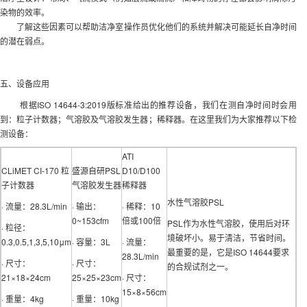
染物的效率。
了解这些因素可以帮助洁净室操作员优化他们的系统并解决可能延长自净时间
的潜在弱点。
五、设备应用
根据ISO 14644-3:2019版标准给出的推荐设备，我们在测自净时间时会用
到：粒子计数器；气溶胶及气溶胶发生器；稀释器。在这里我们为大家推荐以下检
测设备：
ATI
CLiMET CI-170 粒
盛源自研PSL
D10/D100
子计数器
气溶胶发生器
稀释器
水性气溶胶PSL
· 流量：28.3L/min
· 输出：
· 稀释：10
0~153cfm
倍或100倍
PSL作为水性气溶胶，使用后对环
· 粒径：
境破坏小。易于清洁，节省时间。
0.3,0.5,1,3,5,10μm
· 容量：3L
· 流量：
最重要的是，它是ISO 14644要求
28.3L/min
· 尺寸：
· 尺寸：
的合规试剂之一。
21×18×24cm
25×25×23cm
· 尺寸：
15×8×56cm
·
重量：4kg
·
重量：10kg