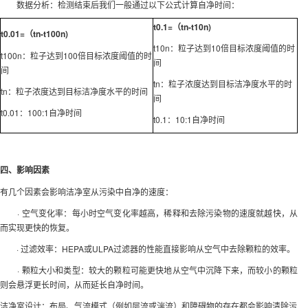
数据分析：检测结束后我们一般通过以下公式计算自净时间：
t0.1=（tn-t10n)
t0.01=（tn-t100n)
t10n：粒子达到10倍目标浓度阈值的时
t100n：粒子达到100倍目标浓度阈值的时
间
间
tn：粒子浓度达到目标洁净度水平的时
tn：粒子浓度达到目标洁净度水平的时间
间
t0.01：100:1自净时间
t0.1：10:1自净时间
四、影响因素
有几个因素会影响洁净室从污染中自净的速度：
· 空气变化率：每小时空气变化率越高，稀释和去除污染物的速度就越快，从
而实现更快的恢复。
· 过滤效率：HEPA或ULPA过滤器的性能直接影响从空气中去除颗粒的效率。
· 颗粒大小和类型：较大的颗粒可能更快地从空气中沉降下来，而较小的颗粒
则会悬浮更长时间，从而延长自净时间。
洁净室设计：布局、气流模式（例如层流或湍流）和障碍物的存在都会影响清除污