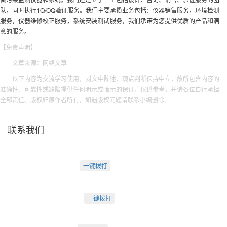
队，同时执行1Q/OQ验证服务。我们主要承揽业务包括：仪器销售服务，环境检测
服务，仪器维修校正服务，系统安装测试服务，我们承诺为您提供优质的产品和满
意的服务。
【免责声明】
文章来源：网络文章
以下内容为交流学习使用，对文中陈述、观点判断保持中立，故所包含内容的
准确性、可靠性或缺陷提供任何明示或暗示的保证。仅供参考，并请各位自行承担
全部责任。版权归原作者所有，如遇版权问题请联系小编删除。
联系我们
天津盛源科技有限公司
天津办：
电话：022-23260320
一键拨打
天津市河西区罗马花园A Ⅱ-1403
苏州办：
电话：0512-62795809
一键拨打
苏州市工业园区中海湖滨一号3-302
成都办：