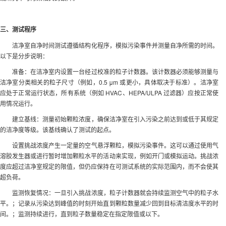
三、测试程序
洁净室自净时间测试遵循结构化程序，模拟污染事件并测量自净所需的时间。
以下是分步说明：
准备：在洁净室内设置一台经过校准的粒子计数器。该计数器必须能够测量与
洁净室分类相关的粒子尺寸（例如，0.5 μm 或更小，具体取决于标准）。洁净室
应处于正常运行状态，所有系统（例如 HVAC、HEPA/ULPA 过滤器）应按正常使
用情况运行。
建立基线：测量初始颗粒浓度，确保洁净室在引入污染之前达到或低于其规定
的洁净度等级。该基线确认了测试的起点。
设置挑战浓度产生一定量的空气悬浮颗粒，模拟污染事件。这可以通过使用气
溶胶发生器或进行暂时增加颗粒水平的活动来实现，例如开门或模拟运动。挑战浓
度应超过洁净室规定的限值，但仍应保持在可测试系统的实际范围内，而不会使其
超负荷。
监测恢复情况：一旦引入挑战浓度，粒子计数器就会持续监测空气中的粒子水
平。；记录从污染达到峰值的时刻开始直到颗粒数量减少回到目标清洁度水平的时
间。；监测持续进行，直到粒子数量稳定在指定限值或以下。