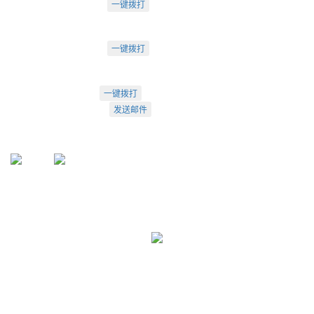
电话：18222495007
一键拨打
成都市武侯大道双楠段112号
深圳办：
电话：18925246396
一键拨打
深圳市南山区桃源街道创客小镇
022-23260320
一键拨打
info@arti.com.cn
发送邮件
盛源官方QQ: 2276371912
盛源官方公众号：sy-23260320
公众号
服务号
友情链接:
天津盛源兴科洁净检测有限公司
天津盛源科技有限公司
天津办：
022-23260320
； 苏州办：
0512-62795809
成都办：
18222495007
； 深圳办：
18925246396
Copyright © 2002-2026 arti.com.cn
All Rights Reserved
津公网安备 12010302001449号
津ICP备05007894号-1