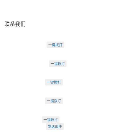
联系我们
天津盛源科技有限公司
天津办：
电话：022-23260320
一键拨打
天津市河西区罗马花园A Ⅱ-1403
苏州办：
电话：0512-62795809
一键拨打
苏州市工业园区中海湖滨一号3-302
成都办：
电话：18222495007
一键拨打
成都市武侯大道双楠段112号
深圳办：
电话：18925246396
一键拨打
深圳市南山区桃源街道创客小镇
022-23260320
一键拨打
info@arti.com.cn
发送邮件