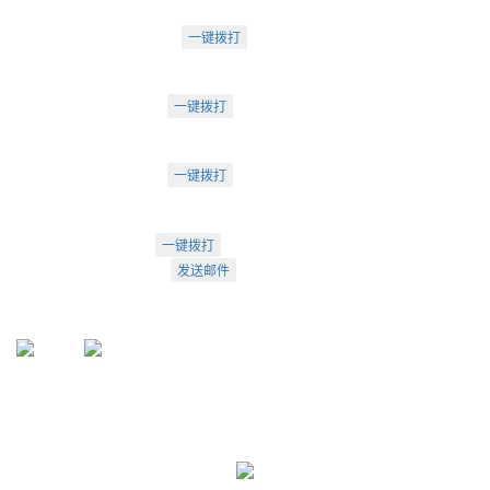
苏州办：
电话：0512-62795809
一键拨打
苏州市工业园区中海湖滨一号3-302
成都办：
电话：18222495007
一键拨打
成都市武侯大道双楠段112号
深圳办：
电话：18925246396
一键拨打
深圳市南山区桃源街道创客小镇
022-23260320
一键拨打
info@arti.com.cn
发送邮件
盛源官方QQ: 2276371912
盛源官方公众号：sy-23260320
公众号
服务号
友情链接:
天津盛源兴科洁净检测有限公司
天津盛源科技有限公司