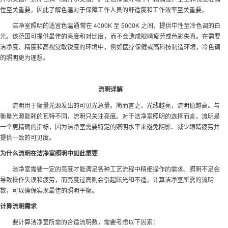
性至关重要，因此了解色温对于保障工作人员的舒适度和工作效率至关重要。
洁净室照明的适宜色温通常在 4000K 至 5000K 之间，提供中性至冷色调的白
光。该范围可提供最佳的亮度和对比度，而不会造成眼睛疲劳或色彩失真。在需要
洁净度、精度和高视觉敏锐度的环境中，例如医疗保健或高科技制造环境，冷色调
的照明更为理想。
流明详解
流明用于衡量光源发出的可见光总量。简而言之，光线越亮，流明值越高。与
衡量光源能耗的瓦特不同，流明只关注亮度。对于洁净室照明的选择而言，流明是
一个更精确的指标，因为洁净室需要特定的照明水平来避免阴影、减少眼睛疲劳并
提供一致的可见度。
为什么流明在洁净室照明中如此重要
洁净室需要一定的亮度才能满足各种工艺流程中精细操作的需求。照明不足会
导致操作失误和疲劳，而亮度过高则会引起眩光和不适。计算洁净室所需的流明
数，可以确保实现最佳的照明平衡。
计算流明需求
要计算洁净室所需的合适流明数，需要考虑以下因素：