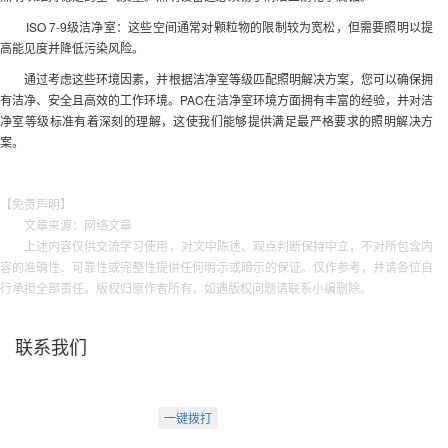
ISO 7-9级洁净室：这些空间通常对颗粒物的限制较为宽松，但需要照明以提
高能见度并降低污染风险。
通过考虑这些环境因素，并根据洁净室等级匹配照明解决方案，您可以确保拥
有洁净、安全且高效的工作环境。PAC在洁净室环境方面拥有丰富的经验，并对洁
净室等级标准有着深刻的理解，这使我们能够提供满足最严格要求的照明解决方
案。
【免责声明】
文章来源：网络文章
上述内容仅供交流学习使用，对文中陈述、观点判断保持中立，不对所包含内
容的准确性、可靠性或完整性提供任何明示或暗示的保证。仅作参考，并请各位自
行承担全部责任。版权归原作者所有，如遇版权问题请联系小编删除。
联系我们
天津盛源科技有限公司
天津办：
电话：022-23260320
一键拨打
天津市河西区罗马花园A Ⅱ-1403