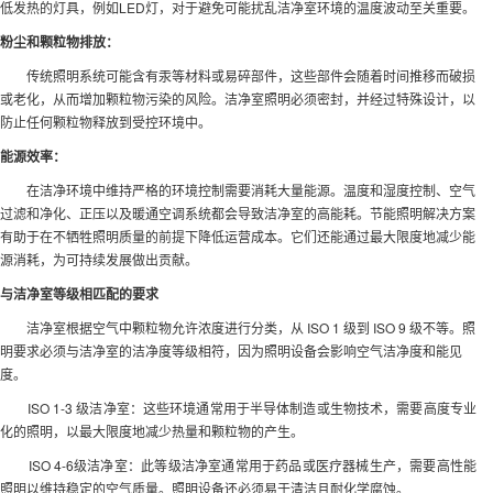
低发热的灯具，例如LED灯，对于避免可能扰乱洁净室环境的温度波动至关重要。
粉尘和颗粒物排放：
传统照明系统可能含有汞等材料或易碎部件，这些部件会随着时间推移而破损
或老化，从而增加颗粒物污染的风险。洁净室照明必须密封，并经过特殊设计，以
防止任何颗粒物释放到受控环境中。
能源效率：
在洁净环境中维持严格的环境控制需要消耗大量能源。温度和湿度控制、空气
过滤和净化、正压以及暖通空调系统都会导致洁净室的高能耗。节能照明解决方案
有助于在不牺牲照明质量的前提下降低运营成本。它们还能通过最大限度地减少能
源消耗，为可持续发展做出贡献。
与洁净室等级相匹配的要求
洁净室根据空气中颗粒物允许浓度进行分类，从 ISO 1 级到 ISO 9 级不等。照
明要求必须与洁净室的洁净度等级相符，因为照明设备会影响空气洁净度和能见
度。
ISO 1-3 级洁净室：这些环境通常用于半导体制造或生物技术，需要高度专业
化的照明，以最大限度地减少热量和颗粒物的产生。
ISO 4-6级洁净室：此等级洁净室通常用于药品或医疗器械生产，需要高性能
照明以维持稳定的空气质量。照明设备还必须易于清洁且耐化学腐蚀。