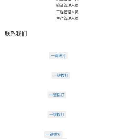
验证管理人员
工程管理人员
生产管理人员
联系我们
天津盛源科技有限公司
天津办：
电话：022-23260320
一键拨打
天津市河西区罗马花园A Ⅱ-1403
苏州办：
电话：0512-62795809
一键拨打
苏州市工业园区中海湖滨一号3-302
成都办：
电话：18222495007
一键拨打
成都市武侯大道双楠段112号
深圳办：
电话：18925246396
一键拨打
深圳市南山区桃源街道创客小镇
022-23260320
一键拨打