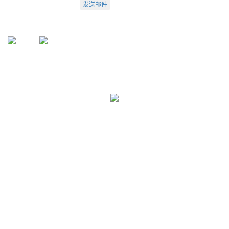
info@arti.com.cn
发送邮件
盛源官方QQ: 2276371912
盛源官方公众号：sy-23260320
公众号
服务号
友情链接:
天津盛源兴科洁净检测有限公司
天津盛源科技有限公司
天津办：
022-23260320
； 苏州办：
0512-62795809
成都办：
18222495007
； 深圳办：
18925246396
Copyright © 2002-2026 arti.com.cn
All Rights Reserved
津公网安备 12010302001449号
津ICP备05007894号-1