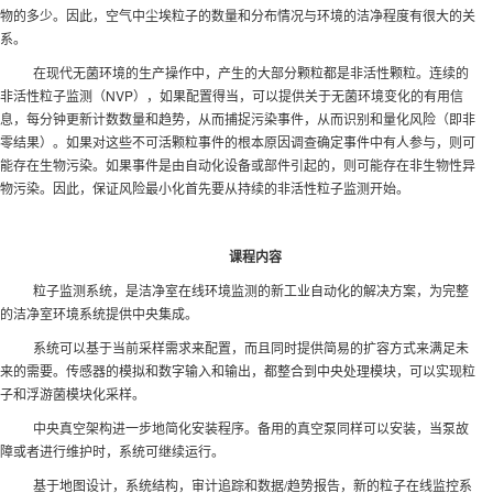
物的多少。因此，空气中尘埃粒子的数量和分布情况与环境的洁净程度有很大的关
系。
在现代无菌环境的生产操作中，产生的大部分颗粒都是非活性颗粒。连续的
非活性粒子监测（NVP），如果配置得当，可以提供关于无菌环境变化的有用信
息，每分钟更新计数数量和趋势，从而捕捉污染事件，从而识别和量化风险（即非
零结果）。如果对这些不可活颗粒事件的根本原因调查确定事件中有人参与，则可
能存在生物污染。如果事件是由自动化设备或部件引起的，则可能存在非生物性异
物污染。因此，保证风险最小化首先要从持续的非活性粒子监测开始。
课程内容
粒子监测系统，是洁净室在线环境监测的新工业自动化的解决方案，为完整
的洁净室环境系统提供中央集成。
系统可以基于当前采样需求来配置，而且同时提供简易的扩容方式来满足未
来的需要。传感器的模拟和数字输入和输出，都整合到中央处理模块，可以实现粒
子和浮游菌模块化采样。
中央真空架构进一步地简化安装程序。备用的真空泵同样可以安装，当泵故
障或者进行维护时，系统可继续运行。
基于地图设计，系统结构，审计追踪和数据/趋势报告，新的粒子在线监控系