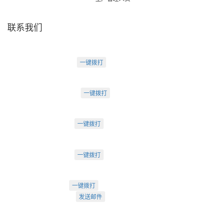
联系我们
天津盛源科技有限公司
天津办：
电话：022-23260320
一键拨打
天津市河西区罗马花园A Ⅱ-1403
苏州办：
电话：0512-62795809
一键拨打
苏州市工业园区中海湖滨一号3-302
成都办：
电话：18222495007
一键拨打
成都市武侯大道双楠段112号
深圳办：
电话：18925246396
一键拨打
深圳市南山区桃源街道创客小镇
022-23260320
一键拨打
info@arti.com.cn
发送邮件
盛源官方QQ: 2276371912
盛源官方公众号：sy-23260320