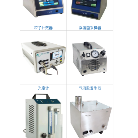
粒子计数器
浮游菌采样器
光度计
气溶胶发生器