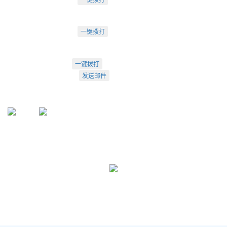
成都市武侯大道双楠段112号
深圳办：
电话：18925246396
一键拨打
深圳市南山区桃源街道创客小镇
022-23260320
一键拨打
info@arti.com.cn
发送邮件
盛源官方QQ: 2276371912
盛源官方公众号：sy-23260320
公众号
服务号
友情链接:
天津盛源兴科洁净检测有限公司
天津盛源科技有限公司
天津办：
022-23260320
； 苏州办：
0512-62795809
成都办：
18222495007
； 深圳办：
18925246396
Copyright © 2002-2026 arti.com.cn
All Rights Reserved
津公网安备 12010302001449号
津ICP备05007894号-1