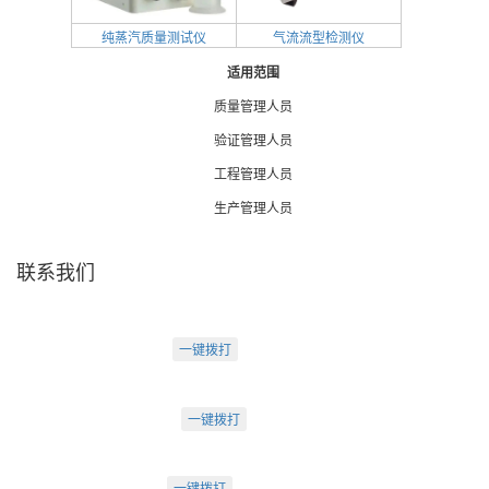
纯蒸汽质量测试仪
气流流型检测仪
适用范围
质量管理人员
验证管理人员
工程管理人员
生产管理人员
联系我们
天津盛源科技有限公司
天津办：
电话：022-23260320
一键拨打
天津市河西区罗马花园A Ⅱ-1403
苏州办：
电话：0512-62795809
一键拨打
苏州市工业园区中海湖滨一号3-302
成都办：
电话：18222495007
一键拨打