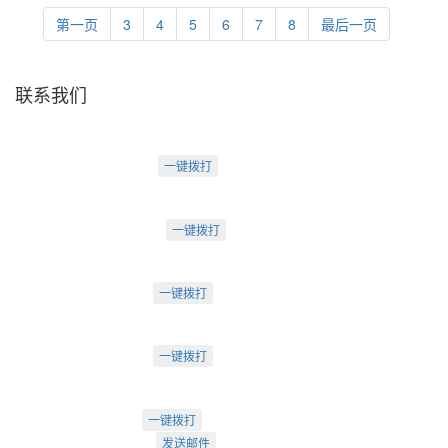
第一页
3
4
5
6
7
8
最后一页
联系我们
天津盛源科技有限公司
天津办：
电话：022-23260320
一键拨打
天津市河西区罗马花园A Ⅱ-1403
苏州办：
电话：0512-62795809
一键拨打
苏州市工业园区中海湖滨一号3-302
成都办：
电话：18222495007
一键拨打
成都市武侯大道双楠段112号
深圳办：
电话：18925246396
一键拨打
深圳市南山区桃源街道创客小镇
022-23260320
一键拨打
info@arti.com.cn
发送邮件